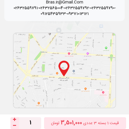
Bras.ir@Gmail.Com
02632559791-02632565004-02632559792-02632559790-
09125435933-09371013121
1
3,501,000
قیمت
1
بسته 3 عددی
تومان