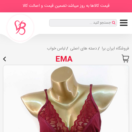
IranBra
دسته
درباره
برندها
صفحه
مطالب
قیمت کالاها به روز میباشد-تضمین قیمت و اصالت کالا
ها
ما
اصلی
ثبت
جستجو کنید ...
نام
|
ورود
فروشگاه ایران برا
دسته های اصلی
لباس خواب
EMA