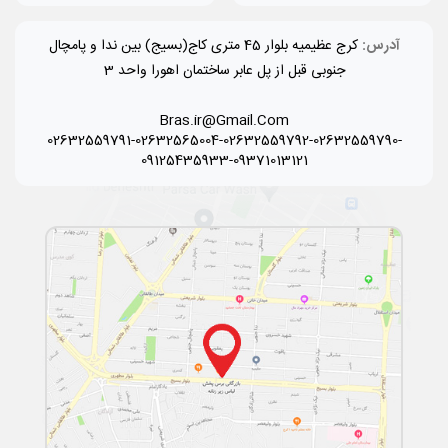
آدرس:
کرج عظیمیه بلوار 45 متری کاج(بسیج) بین ندا و پامچال
جنوبی قبل از پل عابر ساختمان اهورا واحد 3
Bras.ir@Gmail.Com
02632559791-02632565004-02632559792-02632559790-
09125435933-09371013121