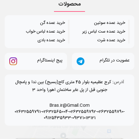
محصولات
خرید عمده سوتین
خرید عمده گن
خرید عمده ست لباس زیر
خرید عمده لباس خواب
خرید عمده شرت
خرید عمده بادی
عضویت در تلگرام
پیج اینستاگرام
آدرس:
کرج عظیمیه بلوار 45 متری کاج(بسیج) بین ندا و پامچال
جنوبی قبل از پل عابر ساختمان اهورا واحد 3
Bras.ir@Gmail.Com
02632559791-02632565004-02632559792-02632559790-
09125435933-09371013121