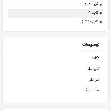
قزن:
دارد
کاپ:
C
کاپ:
90 تا 95
توضیحات
دکلته
کاپ دار
فنر دار
سایز بزرگ