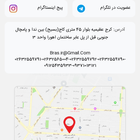
عضویت در تلگرام
پیج اینستاگرام
آدرس:
کرج عظیمیه بلوار 45 متری کاج(بسیج) بین ندا و پامچال
جنوبی قبل از پل عابر ساختمان اهورا واحد 3
Bras.ir@Gmail.Com
02632559791-02632565004-02632559792-02632559790-
09125435933-09371013121