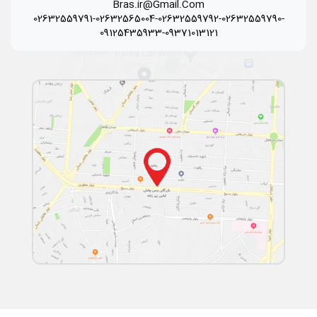
Bras.ir@Gmail.Com
02632559791-02632565004-02632559792-02632559790-
09125435933-09371013121