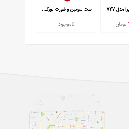
 مدل 727
ست سوتین و شورت تورگاز آمیرا مدل 730
تومان
ناموجود
۷۶۰,۰۰۰
ت