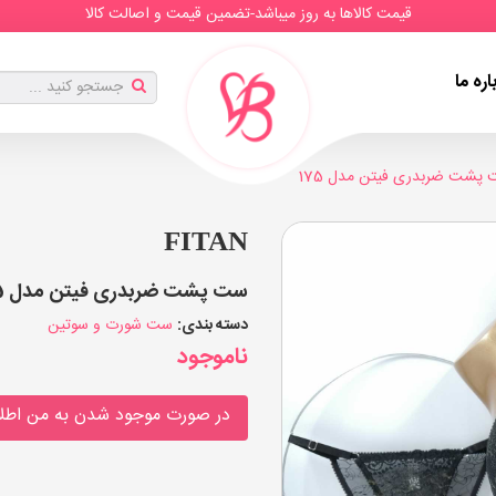
قیمت کالاها به روز میباشد-تضمین قیمت و اصالت کالا
اره ما
پشت ضربدری فیتن مدل 175
FITAN
ست پشت ضربدری فیتن مدل 175 (بسته 3 عددی)
دسته بندی:
ست شورت و سوتین
ناموجود
در صورت موجود شدن به من اطلا