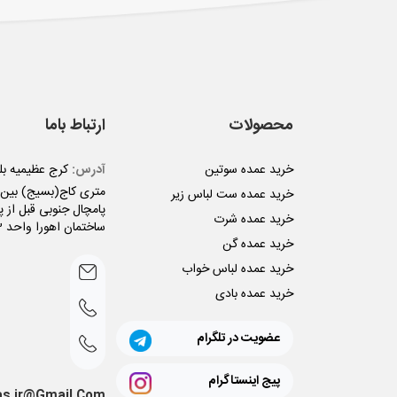
محصولات
ارتباط باما
خرید عمده سوتین
آدرس:
متری کاج(بسیج) بین ن
خرید عمده ست لباس زیر
پامچال جنوبی قبل از پل
خرید عمده شرت
ساختمان اهورا واحد 3
خرید عمده گن
خرید عمده لباس خواب
خرید عمده بادی
عضویت در تلگرام
پیج اینستاگرام
as.ir@Gmail.Com