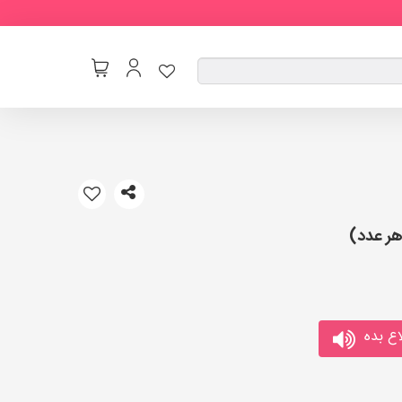
ع بده