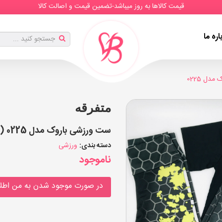
قیمت کالاها به روز میباشد-تضمین قیمت و اصالت کالا
اره ما
دل 0225
متفرقه
ست ورزشی باروک مدل 0225 (هر عدد)
دسته بندی:
ورزشی
ناموجود
در صورت موجود شدن به من اطلا