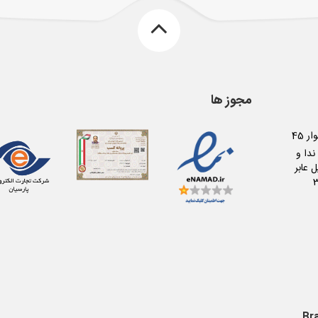
مجوز ها
کرج عظیمیه بلوار 45
دا و
 عابر
Br