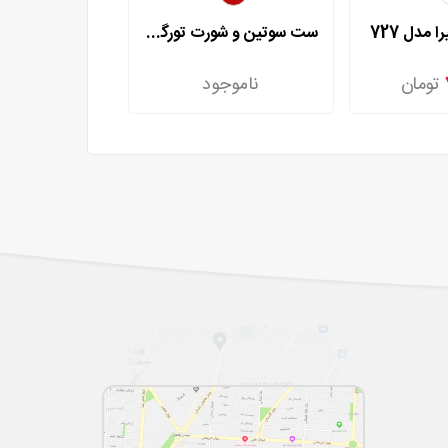
 مدل 727
ست سوتین و شورت تورگاز آمیرا مدل 730
تومان
ناموجود
۷۶۰,۰۰۰
ت