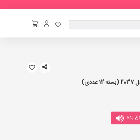
دی)
ع بده