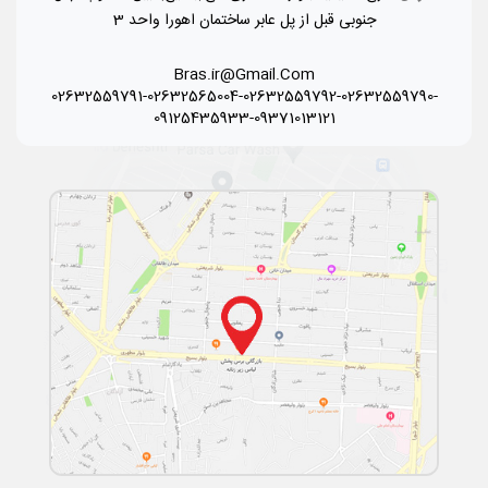
جنوبی قبل از پل عابر ساختمان اهورا واحد 3
Bras.ir@Gmail.Com
02632559791-02632565004-02632559792-02632559790-
09125435933-09371013121