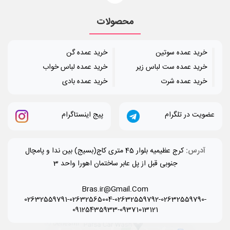
محصولات
خرید عمده سوتین
خرید عمده گن
خرید عمده ست لباس زیر
خرید عمده لباس خواب
خرید عمده شرت
خرید عمده بادی
عضویت در تلگرام
پیج اینستاگرام
آدرس:
کرج عظیمیه بلوار 45 متری کاج(بسیج) بین ندا و پامچال
جنوبی قبل از پل عابر ساختمان اهورا واحد 3
Bras.ir@Gmail.Com
02632559791-02632565004-02632559792-02632559790-
09125435933-09371013121