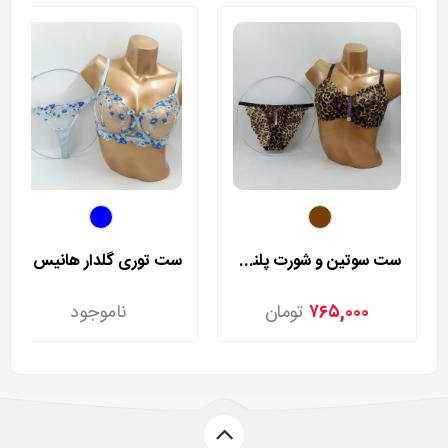
ست سوتین و شورت پلنگی رزا مدل 9507
ست توری گلدار هانیس مدل 9806
۷۶۵,۰۰۰
تومان
ناموجود