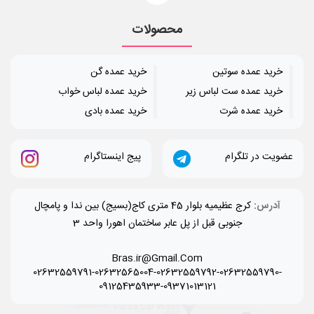
محصولات
خرید عمده سوتین
خرید عمده گن
خرید عمده ست لباس زیر
خرید عمده لباس خواب
خرید عمده شرت
خرید عمده بادی
عضویت در تلگرام
پیج اینستاگرام
آدرس:
کرج عظیمیه بلوار 45 متری کاج(بسیج) بین ندا و پامچال
جنوبی قبل از پل عابر ساختمان اهورا واحد 3
Bras.ir@Gmail.Com
02632559791-02632565004-02632559792-02632559790-
09125435933-09371013121