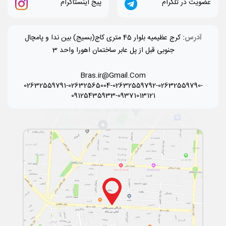
عضویت در تلگرام
پیج اینستاگرام
آدرس:
کرج عظیمیه بلوار 45 متری کاج(بسیج) بین ندا و پامچال
جنوبی قبل از پل عابر ساختمان اهورا واحد 3
Bras.ir@Gmail.Com
02632559791-02632565004-02632559792-02632559790-
09125435933-09371013121