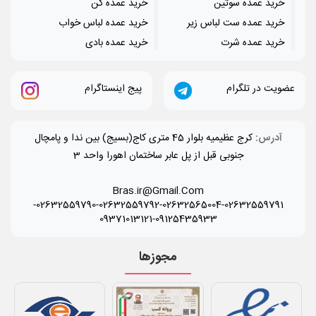
خرید عمده سوتین
خرید عمده گن
خرید عمده ست لباس زیر
خرید عمده لباس خواب
خرید عمده شرت
خرید عمده بادی
عضویت در تلگرام
پیج اینستاگرام
آدرس:
کرج عظیمیه بلوار 45 متری کاج(بسیج) بین ندا و پامچال
جنوبی قبل از پل عابر ساختمان اهورا واحد 3
Bras.ir@Gmail.Com
-
02632559790
-
02632559792
-
02632565004
-
02632559791
09371013121
-
09125435933
مجوزها