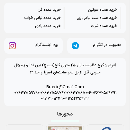
خرید عمده سوتین
خرید عمده گن
خرید عمده ست لباس زیر
خرید عمده لباس خواب
خرید عمده شرت
خرید عمده بادی
عضویت در تلگرام
پیج اینستاگرام
آدرس:
کرج عظیمیه بلوار 45 متری کاج(بسیج) بین ندا و پامچال
جنوبی قبل از پل عابر ساختمان اهورا واحد 3
Bras.ir@Gmail.Com
-
02632559790
-
02632559792
-
02632565004
-
02632559791
09371013121
-
09125435933
مجوزها